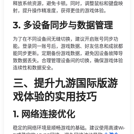
释放系统资源，避免卡顿。同时，调整鼠标和键盘映
射，提升操作精准度，获得更佳的游戏体验。
3. 多设备同步与数据管理
为了在不同设备间无缝切换，建议开启账号同步功
能。登录同一账号后，游戏数据、好友信息和成就都
能同步更新。定期备份游戏数据，避免因设备故障导
致数据丢失。合理管理设备间的切换，确保游戏体验
连续性和数据安全。
三、提升九游国际版游
戏体验的实用技巧
1. 网络连接优化
稳定的网络环境是顺畅游戏的基础。建议使用高速Wi-