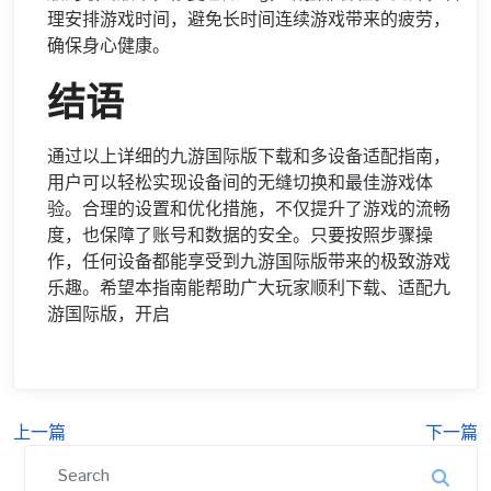
理安排游戏时间，避免长时间连续游戏带来的疲劳，
确保身心健康。
结语
通过以上详细的九游国际版下载和多设备适配指南，
用户可以轻松实现设备间的无缝切换和最佳游戏体
验。合理的设置和优化措施，不仅提升了游戏的流畅
度，也保障了账号和数据的安全。只要按照步骤操
作，任何设备都能享受到九游国际版带来的极致游戏
乐趣。希望本指南能帮助广大玩家顺利下载、适配九
游国际版，开启
上一篇
下一篇