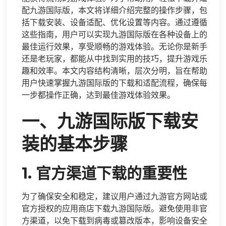
配九游国际版，本文将详细介绍完整的操作步骤，包
括下载安装、设备适配、优化设置等内容。通过遵循
这些指南，用户可以实现九游国际版在各种设备上的
最佳运行效果，享受顺畅的游戏体验。无论你是新手
还是老玩家，都能从中找到实用的技巧，提升游戏乐
趣和效率。本文内容结构清晰，层次分明，旨在帮助
用户快速掌握九游国际版的下载和适配流程，确保每
一步都操作正确，达到最佳游戏体验效果。
一、九游国际版下载安
装的基本步骤
1. 官方渠道下载的重要性
为了确保安全和稳定，建议用户通过九游官方网站或
官方授权的应用商店下载九游国际版。避免使用非官
方渠道，以免下载到病毒或篡改版本，影响设备安全