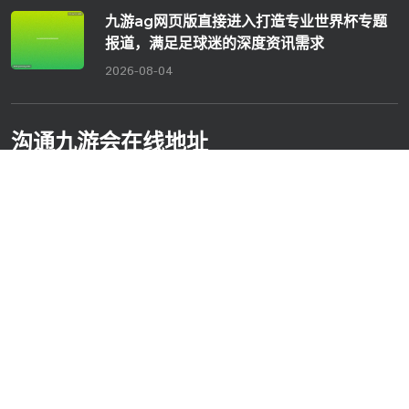
九游ag网页版直接进入打造专业世界杯专题
报道，满足足球迷的深度资讯需求
2026-08-04
沟通
九游会在线地址
地址:
铜陵工业区文明街358号
电话:
+19621960208
邮箱:
k8fishy@yahoo.com