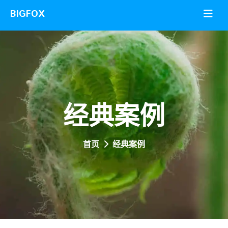
经典案例
首页
经典案例