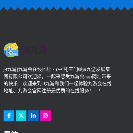
j9九游|九游会在线地址 - (中国)三门峡j9九游发展集
团有限公司欢迎您，一起来感受九游会app网址带来
的快乐！欢迎来到j9九游和我们一起体验九游会在线
地址、九游会官网注册最优质的在线服务！！！